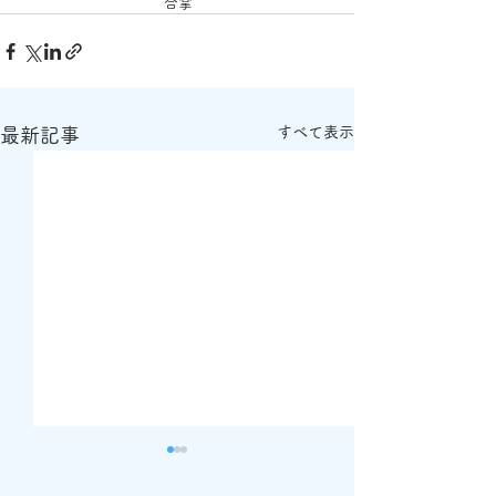
　　　　　　　　　　合掌
すべて表示
最新記事
春の合同慰霊祭（2024
お盆供養祭につ