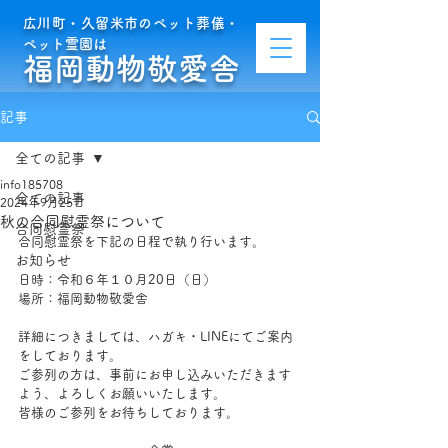
広川町・久留米市のペット葬儀・
ペット霊園は
福岡動物敬愛舎
記事
全ての記事
info185708
全ての記事
2024年9月25日
秋の合同慰霊祭について
合同慰霊祭
合同慰霊祭を下記の日程で執り行います。
お知らせ
日時：令和６年１０月20日（日）
場所：福岡動物敬愛舎
詳細につきましては、ハガキ・LINEにてご案内
をしております。
ご参列の方は、事前にお申し込みいただきます
よう、よろしくお願いいたします。
皆様のご参列をお待ちしております。