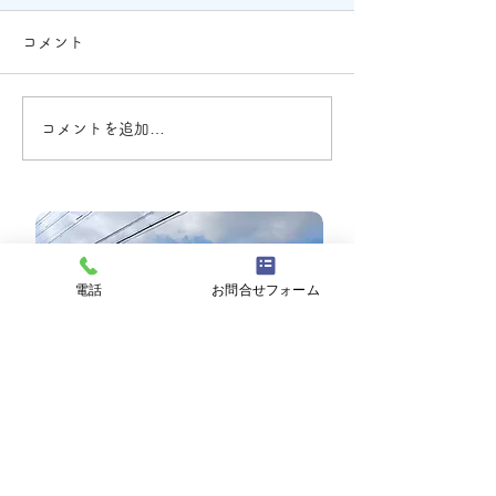
年）のお知らせ
2023年８月１１
コメント
日）お盆供養祭を
春の合同慰霊祭を執り行いま
す。 詳細につき
す。 日時：2024年3月24日
ハガキを郵送して
（日） 当日のご参列を心よ
コメントを追加…
でご確認ください
りお待ち申し上げておりま
てない方は、弊舎
す。 （ご参列される方は、
ください） 皆様
事前の申し込みが必要です）
お待ちしており
掌
電話
お問合せフォーム
広川町・久留米市のペット葬儀・
ペット霊園は